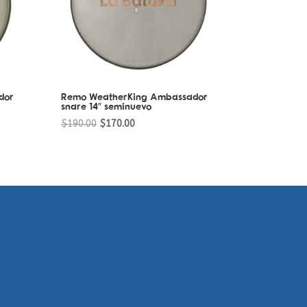
dor
Remo WeatherKing Ambassador
snare 14″ seminuevo
Original
Current
$
190.00
$
170.00
price
price
was:
is:
$190.00.
$170.00.