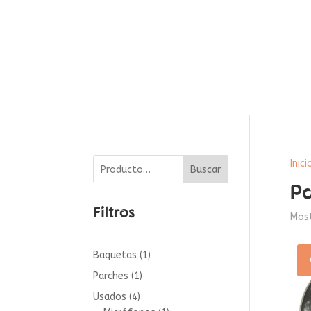
Inici
Buscar
P
Filtros
Most
1
Baquetas
1
producto
1
Parches
1
producto
4
Usados
4