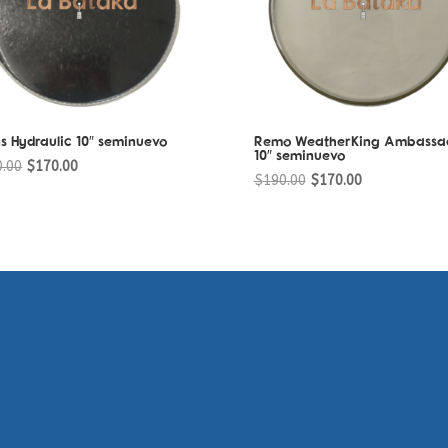
s Hydraulic 10″ seminuevo
Remo WeatherKing Ambassa
10″ seminuevo
Original
Current
0.00
$
170.00
Original
Current
$
190.00
$
170.00
price
price
price
price
was:
is:
was:
is:
$190.00.
$170.00.
$190.00.
$170.00.