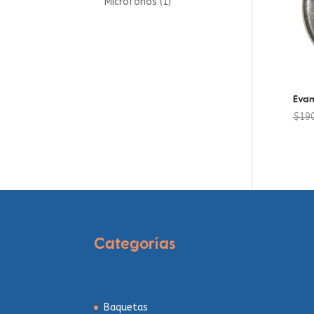
productos
1
Micrófonos
1
producto
Evan
$
19
Categorías
Baquetas